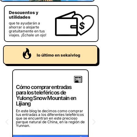
Descuentos y
utilidades
que te ayudarán a
ahorrar o alojarte
gratuitamente en tus
viajes. ¡Échale un ojo!
lo último en sekaivlog
Crucero por la bahí
Cómo comprar entradas
Halong de Vietnam,
para los teleféricos de
¿merece la pena?
Yulong Snow Mountain en
Lijiang
¿Piensas en visitar la bah
en Vietnam? Te contamos
En este blog te decimos como comprar
experiencia en dos crucer
tus entradas a los diferentes teleféricos
diferentes que recorren l
que se encuentran en este precioso
bahía, ¿merece la pena o
parque natural de China, en la región de
Yunnan.