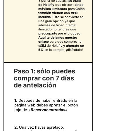
Y por si no sabías,
las eSIM
de Holafly
que ofrecen
datos
móviles ilimitados para China
también vienen con VPN
incluida
. Esto se convierte en
una gran opción ya que
además de tener internet
ilimitado no tendrás que
preocuparte por el bloqueo.
Aquí te dejamos nuestro
enlace
para que compres tu
eSIM de Holafly
y
ahorrate un
5%
en la compra, ¡disfrútalo!
Paso 1: sólo puedes
comprar con 7 días
de antelación
1.
Después de haber entrado en la
página web debes apretar el botón
rojo de «
Reservar entradas»
2.
Una vez hayas apretado,