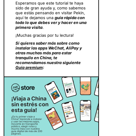
Esperamos que este tutorial te haya
sido de gran ayuda y, como sabemos
que estás pensando en visitar Pekín,
aquí te dejamos una
guía rápida con
todo lo que debes ver y hacer en una
primera visita
.
¡Muchas gracias por tu lectura!
Si quieres saber más sobre como
instalar las apps WeChat, AliPay y
otras muchas más para estar
tranquilo en China, te
recomendamos nuestra siguiente
Guía premium
:
¡Viaja a China
sin estrés con
esta guía!
¿Es tu primer viaje a
China? Aprende a instalar
y usar las mejores apps,
moverte en transporte
público, elegir rutas y
mucho más con nuestra
guía digital de más de 200
páginas.