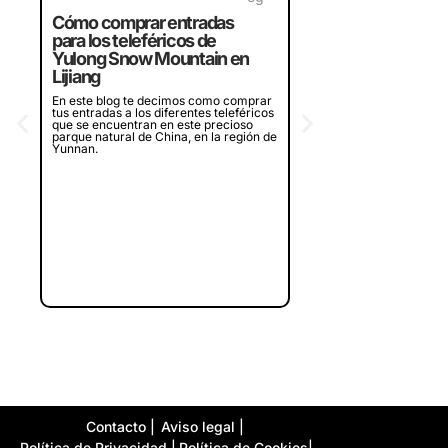
Halong de Vietnam,
Cómo comprar entradas
¿merece la pena?
para los teleféricos de
¿Piensas en visitar la bah
Yulong Snow Mountain en
en Vietnam? Te contamos
Lijiang
experiencia en dos crucer
diferentes que recorren l
En este blog te decimos como comprar
bahía, ¿merece la pena o
tus entradas a los diferentes teleféricos
que se encuentran en este precioso
parque natural de China, en la región de
Yunnan.
Contacto |
Aviso legal |
Política de Privacidad |
Política de Cookies|