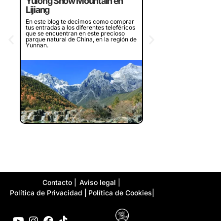
¿merece la pena?
Yulong Snow Mountain en
Lijiang
¿Piensas en visitar la bah
en Vietnam? Te contamos
En este blog te decimos como comprar
experiencia en dos crucer
tus entradas a los diferentes teleféricos
diferentes que recorren l
que se encuentran en este precioso
bahía, ¿merece la pena o
parque natural de China, en la región de
Yunnan.
Contacto |
Aviso legal |
Política de Privacidad |
Política de Cookies|