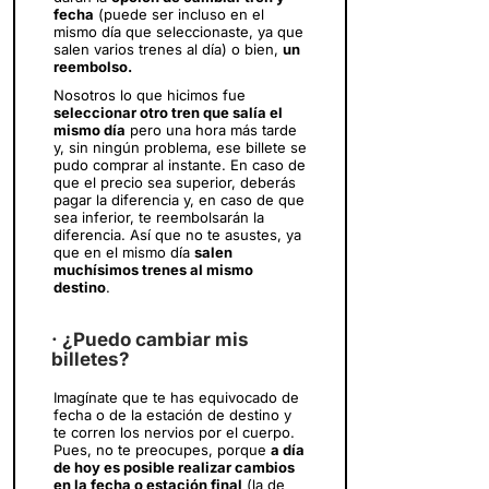
fecha
(puede ser incluso en el
mismo día que seleccionaste, ya que
salen varios trenes al día) o bien,
un
reembolso.
Nosotros lo que hicimos fue
seleccionar otro tren que salía el
mismo día
pero una hora más tarde
y, sin ningún problema, ese billete se
pudo comprar al instante. En caso de
que el precio sea superior, deberás
pagar la diferencia y, en caso de que
sea inferior, te reembolsarán la
diferencia. Así que no te asustes, ya
que en el mismo día
salen
muchísimos trenes al mismo
destino
.
· ¿Puedo cambiar mis
billetes?
Imagínate que te has equivocado de
fecha o de la estación de destino y
te corren los nervios por el cuerpo.
Pues, no te preocupes, porque
a día
de hoy es posible realizar cambios
en la fecha o estación final
(la de