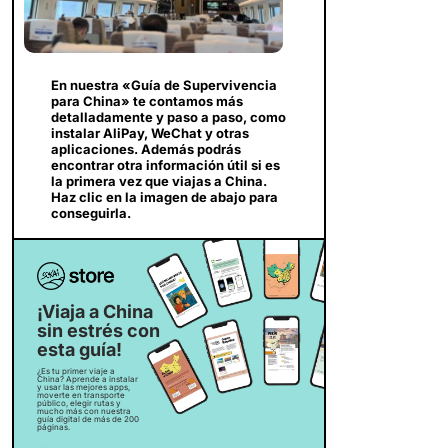
En nuestra «Guía de Supervivencia
para China» te contamos más
detalladamente y paso a paso, como
instalar AliPay, WeChat y otras
aplicaciones. Además podrás
encontrar otra información útil si es
la primera vez que viajas a China.
Haz clic en la imagen de abajo para
conseguirla.
¡Viaja a China
sin estrés con
esta guía!
¿Es tu primer viaje a
China? Aprende a instalar
y usar las mejores apps,
moverte en transporte
público, elegir rutas y
mucho más con nuestra
guía digital de más de 200
páginas.