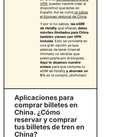
VPN
, puedes hacerle creer al
dispositivo que estás en
España. Así es como
te saltas
el bloqueo regional de China
.
Y por si no sabías,
las eSIM
de Holafly
que ofrecen
datos
móviles ilimitados para China
también vienen con VPN
incluida
. Esto se convierte en
una gran opción ya que
además de tener internet
ilimitado no tendrás que
preocuparte por el bloqueo.
Aquí te dejamos nuestro
enlace
para que compres tu
eSIM de Holafly
y
ahorrate un
5%
en la compra, ¡disfrútalo!
Aplicaciones para
comprar billetes en
China. ¿Cómo
reservar y comprar
tus billetes de tren en
China?