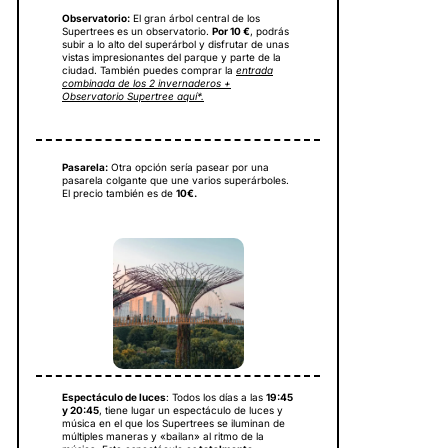
Observatorio:
El gran árbol central de los
Supertrees es un observatorio.
Por 10 €
, podrás
subir a lo alto del superárbol y disfrutar de unas
vistas impresionantes del parque y parte de la
ciudad. También puedes comprar la
entrada
combinada de los 2 invernaderos +
Observatorio Supertree aquí*.
Pasarela:
Otra opción sería pasear por una
pasarela colgante que une varios superárboles.
El precio también es de
10€.
Espectáculo de luces
: Todos los días a las
19:45
y 20:45
, tiene lugar un espectáculo de luces y
música en el que los Supertrees se iluminan de
múltiples maneras y «bailan» al ritmo de la