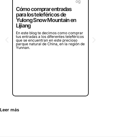
Crucero por la bahí
Halong de Vietnam,
Cómo comprar entradas
¿merece la pena?
para los teleféricos de
¿Piensas en visitar la bah
Yulong Snow Mountain en
en Vietnam? Te contamos
Lijiang
experiencia en dos crucer
diferentes que recorren l
En este blog te decimos como comprar
bahía, ¿merece la pena o
tus entradas a los diferentes teleféricos
que se encuentran en este precioso
parque natural de China, en la región de
Yunnan.
Leer más