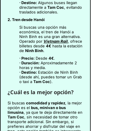
· Destino:
Algunos buses llegan
directamente a
Tam Coc
, evitando
traslados adicionales.
2. Tren desde Hanói
Si buscas una opción más
económica, el tren de Hanói a
Ninh Binh es una gran alternativa.
Operado por
Vietnam Rail
, ofrece
billetes desde
4€
hasta la estación
de
Ninh Binh
.
· Precio:
Desde
4€
.
· Duración:
Aproximadamente 2
horas y media.
· Destino:
Estación de Ninh Binh
(desde ahí, puedes tomar un Grab
o taxi a
Tam Coc
).
¿Cuál es la mejor opción?
Si buscas
comodidad y rapidez
, la mejor
opción es el
bus, minivan o bus
limusina
, ya que te deja directamente en
Tam Coc
, sin necesidad de tomar otro
transporte adicional. Sin embargo, si
prefieres ahorrar y disfrutar del viaje en
tren, esta opción también es interesante.