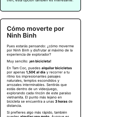
Cómo moverte por
Ninh Binh
Pues estarás pensando: ¿cómo moverme
por Ninh Binh y disfrutar al máximo de la
experiencia de explorador?
Muy sencillo:
¡en bicicleta!
En Tam Coc, puedes
alquilar bicicletas
por apenas
1,50€ al día
y recorrer a tu
ritmo los impresionantes paisajes
naturales, templos escondidos y
arrozales interminables. Sentirás que
estás dentro de un videojuego,
explorando cada rincón de este paraíso
vietnamita. El punto más lejano en
bicicleta se encuentra a unas
3 horas
de
distancia.
Si prefieres algo más rápido, también
puedes
alquilar una moto
. Aunque es