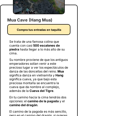
Mua Cave (Hang Mua)
Compra tus entradas en taquilla
Se trata de una famosa colina que
cuenta con casi
500 escalones de
piedra
hasta llegar a lo más alto de su
cima.
Su nombre proviene de que los antiguos
emperadores solían venir a este
precioso lugar a ver los espectáculos de
danza de las doncellas del reino.
Mua
significa danza en vietnamita y
Hang
significa cueva, ya que bajo esta
preciosa montaña se encuentra la
cueva que da nombre al complejo,
además de la
Cueva del Tigre
.
En tu camino hacia la cima tendrás dos
opciones: el
camino de la pagoda
y el
camino del dragón
.
El camino de la pagoda es más sencillo,
pero en el camino del dragón, si quieres