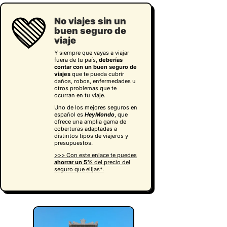
No viajes sin un
buen seguro de
viaje
Y siempre que vayas a viajar
fuera de tu país,
deberías
contar con un buen seguro de
viajes
que te pueda cubrir
daños, robos, enfermedades u
otros problemas que te
ocurran en tu viaje.
Uno de los mejores seguros en
español es
HeyMondo
, que
ofrece una amplia gama de
coberturas adaptadas a
distintos tipos de viajeros y
presupuestos.
>>> Con este enlace te puedes
ahorrar un 5%
del precio del
seguro que elijas
*.