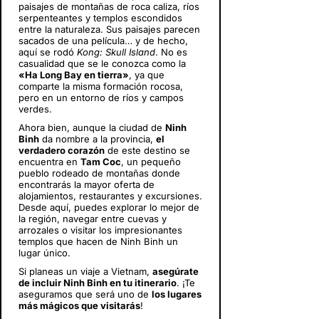
paisajes de montañas de roca caliza, ríos
serpenteantes y templos escondidos
entre la naturaleza. Sus paisajes parecen
sacados de una película… y de hecho,
aquí se rodó
Kong: Skull Island
. No es
casualidad que se le conozca como la
«Ha Long Bay en tierra»
, ya que
comparte la misma formación rocosa,
pero en un entorno de ríos y campos
verdes.
Ahora bien, aunque la ciudad de
Ninh
Binh
da nombre a la provincia,
el
verdadero corazón
de este destino se
encuentra en
Tam Coc
, un pequeño
pueblo rodeado de montañas donde
encontrarás la mayor oferta de
alojamientos, restaurantes y excursiones.
Desde aquí, puedes explorar lo mejor de
la región, navegar entre cuevas y
arrozales o visitar los impresionantes
templos que hacen de Ninh Binh un
lugar único.
Si planeas un viaje a Vietnam,
asegúrate
de incluir Ninh Binh en tu itinerario
. ¡Te
aseguramos que será uno de
los lugares
más mágicos que visitarás
!