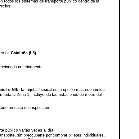
 en todos los sistemas de transporte público dentro de la
recios:
tro de
Cataluña (L3)
.
cionado anteriormente.
añol o NIE
, la tarjeta
T-usual
es la opción más económica.
 en toda la Zona 1, incluyendo las estaciones de metro del
arlo en caso de inspección.
te público varias veces al día.
ansporte, sin preocuparte por comprar billetes individuales.