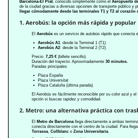
Barcelona-El Prat
, conocido simplemente como el
Aeropuerto d
de la ciudad gracias a diversas opciones de transporte público y p
llegar cómodamente desde las terminales T1 y T2 al corazón d
1. Aerobús: la opción más rápida y popular
El
Aerobús
es un servicio de autobús rápido que conecta e
Aerobús A1
: desde la Terminal 1 (T1).
Aerobús A2
: desde la Terminal 2 (T2).
Precio:
7,25 €
(billete sencillo).
Duración del trayecto: Aproximadamente
30 minutos.
Paradas principales:
Plaza España
Plaza Universitat
Plaza Cataluña (última parada).
El Aerobús es fácilmente reconocible por su color azul y el
opción si buscas rapidez y comodidad.
2. Metro: una alternativa práctica con tra
El
Metro de Barcelona
llega directamente a ambas termina
conecta directamente con el centro de la ciudad. Para lleg
Torrassa
,
Collblanc
o
Zona Universitaria
.