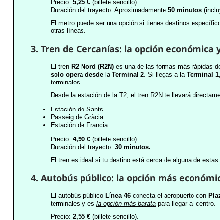
Precio:
5,25 €
(billete sencillo).
Duración del trayecto: Aproximadamente
50 minutos
(inclu
El metro puede ser una opción si tienes destinos específic
otras líneas.
3. Tren de Cercanías: la opción económica y
El tren
R2 Nord (R2N)
es una de las formas más rápidas de 
solo opera desde
la
Terminal 2
. Si llegas a la
Terminal 1
terminales.
Desde la estación de la T2, el tren R2N te llevará directame
Estación de Sants
Passeig de Gràcia
Estación de Francia
Precio:
4,90 €
(billete sencillo).
Duración del trayecto:
30 minutos.
El tren es ideal si tu destino está cerca de alguna de estas
4. Autobús público: la opción más económi
El autobús público
Línea 46
conecta el aeropuerto con
Pla
terminales y es
la opción más barata
para llegar al centro.
Precio:
2,55 €
(billete sencillo).