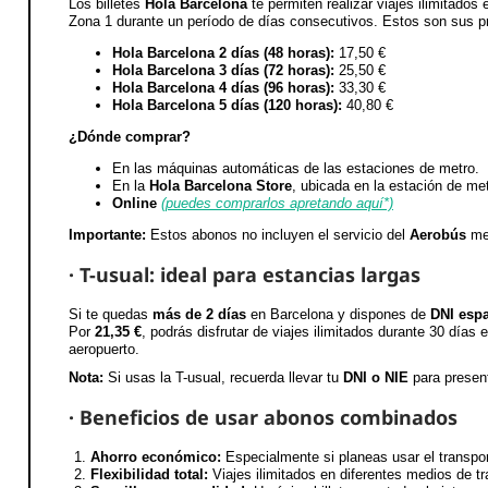
Los billetes
Hola Barcelona
te permiten realizar viajes ilimitados
Zona 1 durante un período de días consecutivos. Estos son sus p
Hola Barcelona 2 días (48 horas):
17,50 €
Hola Barcelona 3 días (72 horas):
25,50 €
Hola Barcelona 4 días (96 horas):
33,30 €
Hola Barcelona 5 días (120 horas):
40,80 €
¿Dónde comprar?
En las máquinas automáticas de las estaciones de metro.
En la
Hola Barcelona Store
, ubicada en la estación de me
Online
(puedes comprarlos apretando aquí*)
Importante:
Estos abonos no incluyen el servicio del
Aerobús
men
· T-usual: ideal para estancias largas
Si te quedas
más de 2 días
en Barcelona y dispones de
DNI esp
Por
21,35 €
, podrás disfrutar de viajes ilimitados durante 30 días
aeropuerto.
Nota:
Si usas la T-usual, recuerda llevar tu
DNI o NIE
para present
· Beneficios de usar abonos combinados
Ahorro económico:
Especialmente si planeas usar el transpor
Flexibilidad total:
Viajes ilimitados en diferentes medios de tr