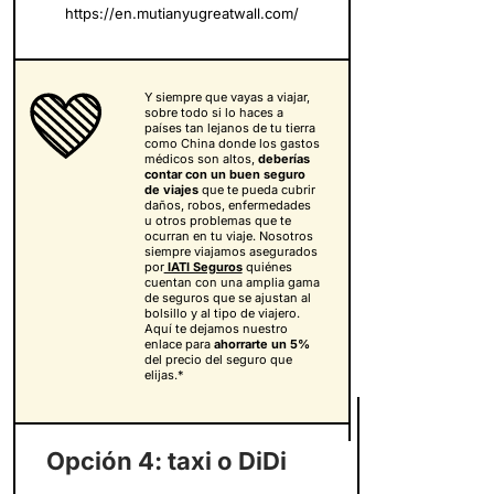
https://en.mutianyugreatwall.com/
Y siempre que vayas a viajar,
sobre todo si lo haces a
países tan lejanos de tu tierra
como China donde los gastos
médicos son altos,
deberías
contar con un buen seguro
de viajes
que te pueda cubrir
daños, robos, enfermedades
u otros problemas que te
ocurran en tu viaje. Nosotros
siempre viajamos asegurados
por
IATI Seguros
quiénes
cuentan con una amplia gama
de seguros que se ajustan al
bolsillo y al tipo de viajero.
Aquí te dejamos nuestro
enlace para
ahorrarte un 5%
del precio del seguro que
elijas.*
Opción 4: taxi o DiDi