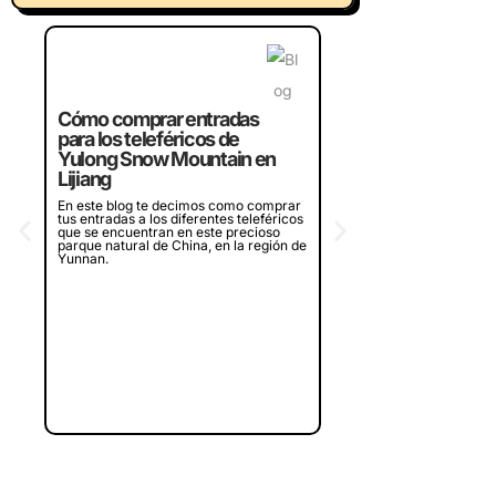
Crucero por la bahí
Halong de Vietnam,
Cómo comprar entradas
¿merece la pena?
para los teleféricos de
¿Piensas en visitar la bah
Yulong Snow Mountain en
en Vietnam? Te contamos
Lijiang
experiencia en dos crucer
diferentes que recorren l
En este blog te decimos como comprar
bahía, ¿merece la pena o
tus entradas a los diferentes teleféricos
que se encuentran en este precioso
parque natural de China, en la región de
Yunnan.