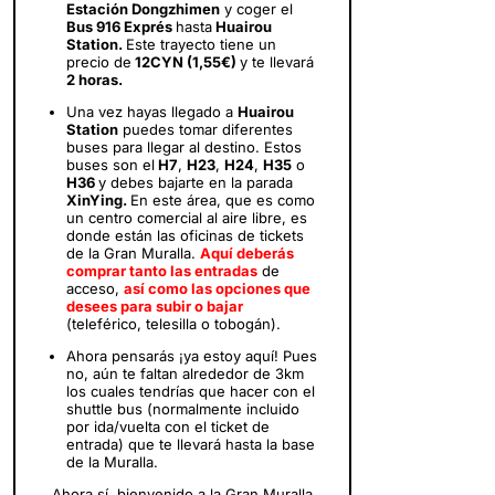
Estación Dongzhimen
y coger el
Bus 916 Exprés
hasta
Huairou
Station.
Este trayecto tiene un
precio de
12CYN (1,55€)
y te llevará
2 horas.
Una vez hayas llegado a
Huairou
Station
puedes tomar diferentes
buses para llegar al destino. Estos
buses son el
H7
,
H23
,
H24
,
H35
o
H36
y debes bajarte en la parada
XinYing.
En este área, que es como
un centro comercial al aire libre, es
donde están las oficinas de tickets
de la Gran Muralla.
Aquí deberás
comprar tanto las entradas
de
acceso,
así como las opciones que
desees para subir o bajar
(teleférico, telesilla o tobogán).
Ahora pensarás ¡ya estoy aquí! Pues
no, aún te faltan alrededor de 3km
los cuales tendrías que hacer con el
shuttle bus (normalmente incluido
por ida/vuelta con el ticket de
entrada) que te llevará hasta la base
de la Muralla.
Ahora sí, bienvenido a la Gran Muralla