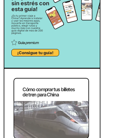
sin estrés con
esta guía!
¿Es tu primer viaje a
China? Aprende a instalar
y usar las mejores apps,
moverte en transporte
público, elegir rutas y
mucho más con nuestra
guía digital de más de 200
páginas.
¡Consigue tu guía!
Cómo comprar tus billetes
de tren para China