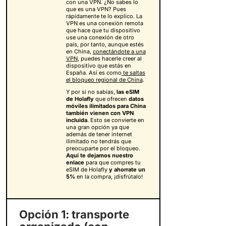
con una VPN. ¿No sabes lo
que es una VPN? Pues
rápidamente te lo explico. La
VPN es una conexión remota
que hace que tu dispositivo
use una conexión de otro
país, por tanto, aunque estés
en China,
conectándote a una
VPN
, puedes hacerle creer al
dispositivo que estás en
España. Así es como
te saltas
el bloqueo regional de China
.
Y por si no sabías,
las eSIM
de Holafly
que ofrecen
datos
móviles ilimitados para China
también vienen con VPN
incluida
. Esto se convierte en
una gran opción ya que
además de tener internet
ilimitado no tendrás que
preocuparte por el bloqueo.
Aquí te dejamos nuestro
enlace
para que compres tu
eSIM de Holafly
y
ahorrate un
5%
en la compra, ¡disfrútalo!
Opción 1: transporte