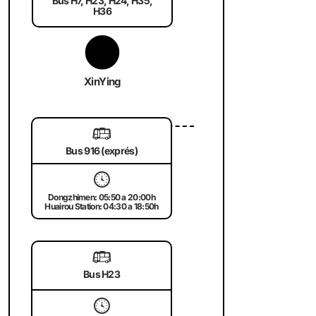
Bus H7, H23, H24, H35,
H36
XinYing
🚌
Bus 916 (exprés)
🕓
Dongzhimen: 05:50 a 20:00h
Huairou Station: 04:30 a 18:50h
🚌
Bus H23
🕓