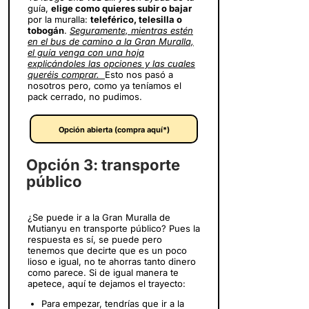
guía,
elige como quieres subir o bajar
por la muralla:
teleférico, telesilla o
tobogán
.
Seguramente, mientras estén
en el bus de camino a la Gran Muralla,
el guía venga con una hoja
explicándoles las opciones y las cuales
queréis comprar.
Esto nos pasó a
nosotros pero, como ya teníamos el
pack cerrado, no pudimos.
Opción abierta (compra aquí*)
Opción 3: transporte
público
¿Se puede ir a la Gran Muralla de
Mutianyu en transporte público? Pues la
respuesta es sí, se puede pero
tenemos que decirte que es un poco
lioso e igual, no te ahorras tanto dinero
como parece. Si de igual manera te
apetece, aquí te dejamos el trayecto:
Para empezar, tendrías que ir a la