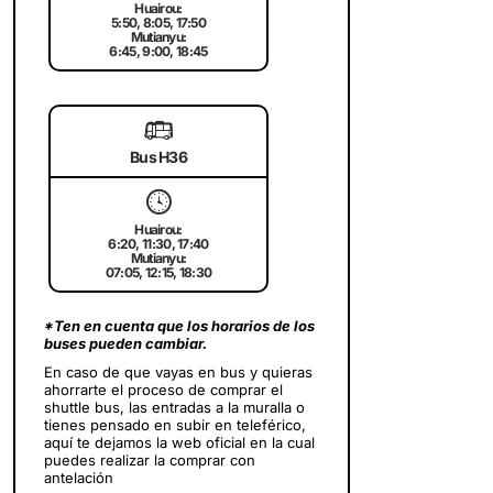
Huairou:
5:50, 8:05, 17:50
Mutianyu:
6:45, 9:00, 18:45
🚌
Bus H36
🕓
Huairou:
6:20, 11:30, 17:40
Mutianyu:
07:05, 12:15, 18:30
*Ten en cuenta que los horarios de los
buses pueden cambiar.
En caso de que vayas en bus y quieras
ahorrarte el proceso de comprar el
shuttle bus, las entradas a la muralla o
tienes pensado en subir en teleférico,
aquí te dejamos la web oficial en la cual
puedes realizar la comprar con
antelación