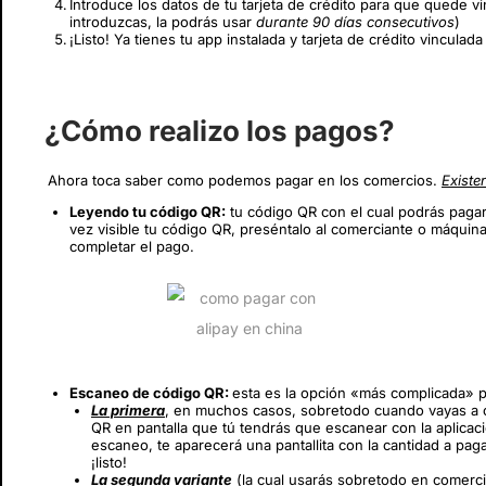
Introduce los datos de tu tarjeta de crédito para que quede vi
introduzcas, la podrás usar
durante 90 días consecutivos
)
¡Listo! Ya tienes tu app instalada y tarjeta de crédito vinculada
¿Cómo realizo los pagos?
Ahora toca saber como podemos pagar en los comercios.
Existe
Leyendo tu código QR:
tu código QR con el cual podrás pagar
vez visible tu código QR, preséntalo al comerciante o máquin
completar el pago.
Escaneo de código QR:
esta es la opción «más complicada» p
La primera
, en muchos casos, sobretodo cuando vayas a c
QR en pantalla que tú tendrás que escanear con la aplicaci
escaneo, te aparecerá una pantallita con la cantidad a pag
¡listo!
La segunda variante
(la cual usarás sobretodo en comer