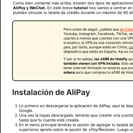
Como bien comenté más arriba, existen dos tipos de aplicacion
AliPay y WeChat.
En este breve
tutorial
nos vamos a centrar e
puedes vincular tu tarjeta de crédito durante un máximo de 90 dí
Pero antes de seguir, ¿sabías que
en Chin
Youtube, Instagram, Facebook, TikTok, et
usarlas a menos que cuentes con una VP
lo explico, la VPN es una conexión remot
país, por tanto, aunque estés en China,
co
dispositivo que estás en España. Así es 
Y por si no sabías,
las eSIM de Holafly
qu
también vienen con VPN incluida
. Esto 
tener internet ilimitado no tendrás que p
enlace
para que compres tu eSIM de Hol
Instalación de AliPay
Lo primero es descargarse la aplicación de AliPay, aquí te de
Google.
Una vez la hayas descargado, tendrás que crearte una cuenta.
hasta que tu cuenta esté creada.
En el menú principal tendrás la opción de agregar tu tarjeta 
superiores apreta sobre la opción de «
Pay/Receive
«. Luego u