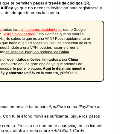
es que te permiten
pagar a través de códigos QR,
n
AliPay
ya que no necesita invitación para registrarse y
as desde que te creas la cuenta.
a
todas las
a
plicaciones occidentales
como Google,
c..
están bloqueadas
?
Esto significa que no podrás
N. ¿No sabes lo que es una VPN? Pues rápidamente te
a que hace que tu dispositivo use una conexión de otro
nectándote a una VPN
, puedes hacerle creer al
como
te saltas el bloqueo regional de China
.
e ofrecen
datos móviles ilimitados para China
se convierte en una gran opción ya que además de
reocuparte por el bloqueo.
Aquí te dejamos nuestro
afly
y
ahorrate un 5%
en la compra, ¡disfrútalo!
jamos en enlace tanto para
AppStore
como
PlayStore de
 Con tu teléfono móvil es suficiente. Sigue los pasos
de crédito. En caso de que no te aparezca, en los iconos
na vez dentro apreta sobre «
Add Bank Card
«