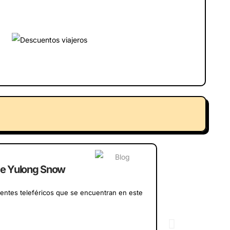
de Yulong Snow
rentes teleféricos que se encuentran en este
Crucero por l
¿Piensas en visita
diferentes que rec