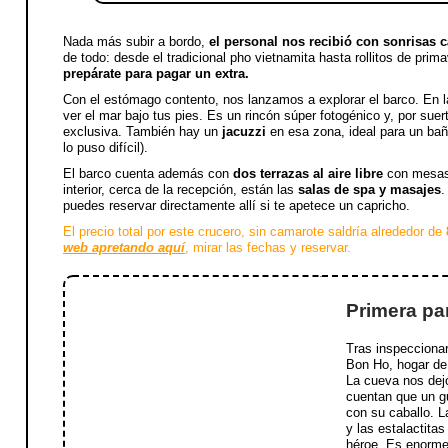
Nada más subir a bordo,
el personal nos recibió con sonrisas 
de todo: desde el tradicional pho vietnamita hasta rollitos de prim
prepárate para pagar un extra.
Con el estómago contento, nos lanzamos a explorar el barco. En 
ver el mar bajo tus pies. Es un rincón súper fotogénico y, por suer
exclusiva. También hay un
jacuzzi
en esa zona, ideal para un baño
lo puso difícil).
El barco cuenta además con
dos terrazas al aire libre
con mesas y
interior, cerca de la recepción, están las
salas de spa y masajes
.
puedes reservar directamente allí si te apetece un capricho.
El precio total por este crucero, sin camarote saldría alrededor de
web apretando aquí
, mirar las fechas y reservar.
Primera pa
Tras inspeccionar
Bon Ho, hogar de 
La cueva nos dej
cuentan que un gue
con su caballo. La
y las estalactitas
héroe. Es enorme