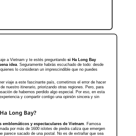
iaje a Vietnam y te estés preguntando
si Ha Long Bay
uena idea
. Seguramente habrás escuchado de todo: desde
a quienes lo consideran un imprescindible que no puedes
r viaje a este fascinante país, cometimos el error de hacer
 nuestro itinerario, priorizando otras regiones. Pero, para
sación de habernos perdido algo especial. Por eso, en esta
xperiencia y compartir contigo una opinión sincera y sin
 Ha Long Bay?
s emblemáticos y espectaculares de Vietnam
. Famosa
formada por más de 1600 islotes de piedra caliza que emergen
ue parece sacado de una postal. No es de extrañar que sea