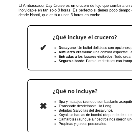
El Ambassador Day Cruise es un crucero de lujo que combina un d
inolvidable en tan solo 8 horas. Es perfecto si tienes poco tiempo
desde Hanói, que está a unas 3 horas en coche.
¿Qué incluye el crucero?
✔
Desayuno
: Un buffet delicioso con opciones 
Almuerzo Premium
: Una comida espectacular
Entradas a los lugares visitados
: Todo orga
Seguro a bordo
: Para que disfrutes con tranq
¿Qué no incluye?
Spa y masajes (aunque son bastante asequi
✖
Transporte desde/hasta Ha Long.
Bebidas (salvo las del desayuno).
Kayaks o barcas de bambú (depende de tu re
Camarotes (aunque a nosotros nos dieron uno
Propinas y gastos personales.