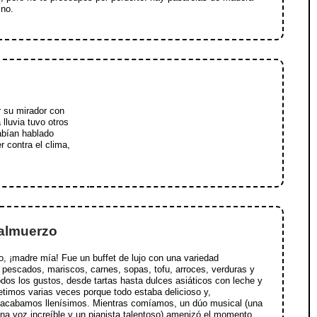
ino.
r su mirador con
 lluvia tuvo otros
abían hablado
 contra el clima,
 almuerzo
, ¡madre mía! Fue un buffet de lujo con una variedad
 pescados, mariscos, carnes, sopas, tofu, arroces, verduras y
odos los gustos, desde tartas hasta dulces asiáticos con leche y
etimos varias veces porque todo estaba delicioso y,
 acabamos llenísimos. Mientras comíamos, un dúo musical (una
na voz increíble y un pianista talentoso) amenizó el momento.