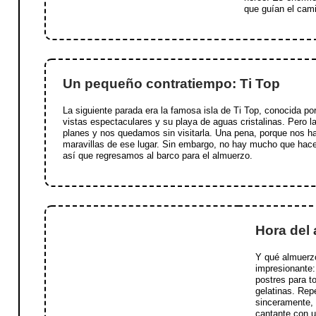
que guían el cam
Un pequeño contratiempo: Ti Top
La siguiente parada era la famosa isla de Ti Top, conocida po
vistas espectaculares y su playa de aguas cristalinas. Pero la
planes y nos quedamos sin visitarla. Una pena, porque nos h
maravillas de ese lugar. Sin embargo, no hay mucho que hacer
así que regresamos al barco para el almuerzo.
Hora del
Y qué almuerzo
impresionante:
postres para t
gelatinas. Rep
sinceramente,
cantante con u