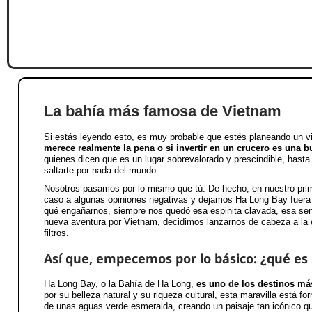
La bahía más famosa de Vietnam
Si estás leyendo esto, es muy probable que estés planeando un v
merece realmente la pena o si invertir en un crucero es una b
quienes dicen que es un lugar sobrevalorado y prescindible, hast
saltarte por nada del mundo.
Nosotros pasamos por lo mismo que tú. De hecho, en nuestro prime
caso a algunas opiniones negativas y dejamos Ha Long Bay fuera de
qué engañarnos, siempre nos quedó esa espinita clavada, esa sen
nueva aventura por Vietnam, decidimos lanzarnos de cabeza a la e
filtros.
Así que, empecemos por lo básico: ¿qué es
Ha Long Bay, o la Bahía de Ha Long,
es uno de los destinos má
por su belleza natural y su riqueza cultural, esta maravilla está 
de unas aguas verde esmeralda, creando un paisaje tan icónico q