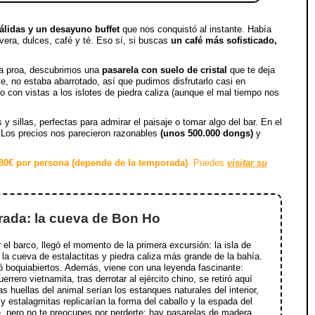
cálidas y un desayuno buffet
que nos conquistó al instante. Había
avera, dulces, café y té. Eso sí, si buscas
un café más sofisticado,
la proa, descubrimos una
pasarela con suelo de cristal
que te deja
te, no estaba abarrotado, así que pudimos disfrutarlo casi en
 con vistas a los islotes de piedra caliza (aunque el mal tiempo nos
 sillas, perfectas para admirar el paisaje o tomar algo del bar. En el
 Los precios nos parecieron razonables
(unos 500.000 dongs)
y
80€ por persona (depende de la temporada)
. Puedes
visitar su
rada: la cueva de Bon Ho
 el barco, llegó el momento de la primera excursión: la isla de
la cueva de estalactitas y piedra caliza más grande de la bahía.
ó boquiabiertos. Además, viene con una leyenda fascinante:
rrero vietnamita, tras derrotar al ejército chino, se retiró aquí
s huellas del animal serían los estanques naturales del interior,
 y estalagmitas replicarían la forma del caballo y la espada del
, pero no te preocupes por perderte: hay pasarelas de madera