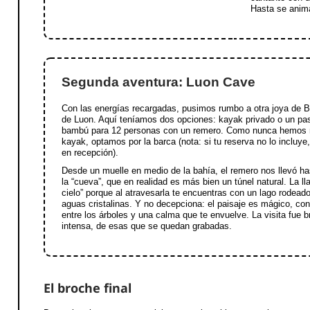
Hasta se anim
Segunda aventura: Luon Cave
Con las energías recargadas, pusimos rumbo a otra joya de B
de Luon. Aquí teníamos dos opciones: kayak privado o un pa
bambú para 12 personas con un remero. Como nunca hemos
kayak, optamos por la barca (nota: si tu reserva no lo incluye
en recepción).
Desde un muelle en medio de la bahía, el remero nos llevó ha
la “cueva”, que en realidad es más bien un túnel natural. La ll
cielo” porque al atravesarla te encuentras con un lago rodea
aguas cristalinas. Y no decepciona: el paisaje es mágico, c
entre los árboles y una calma que te envuelve. La visita fue b
intensa, de esas que se quedan grabadas.
El broche final