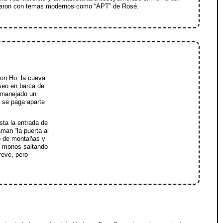
aron con temas modernos como “APT” de Rosé.
on Ho: la cueva
seo en barca de
 manejado un
, se paga aparte
sta la entrada de
aman “la puerta al
do de montañas y
on monos saltando
reve, pero