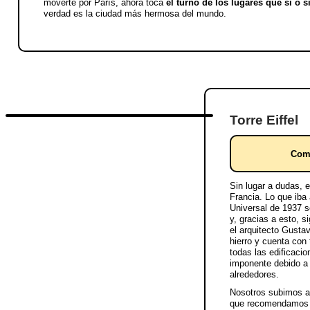
moverte por París, ahora toca
el turno de los lugares que sí o s
verdad es la ciudad más hermosa del mundo.
Torre Eiffel
Comp
Sin lugar a dudas, 
Francia. Lo que iba 
Universal de 1937 s
y, gracias a esto, s
el arquitecto Gusta
hierro y cuenta con 
todas las edificaci
imponente debido a l
alrededores.
Nosotros subimos al
que recomendamos a