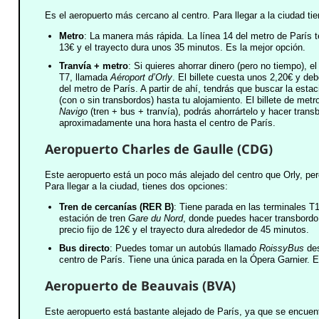
Es el aeropuerto más cercano al centro. Para llegar a la ciudad ti
Metro
: La manera más rápida. La línea 14 del metro de París te
13€ y el trayecto dura unos 35 minutos. Es la mejor opción.
Tranvía + metro
: Si quieres ahorrar dinero (pero no tiempo), e
T7, llamada
Aéroport d’Orly
. El billete cuesta unos 2,20€ y de
del metro de París. A partir de ahí, tendrás que buscar la est
(con o sin transbordos) hasta tu alojamiento. El billete de metr
Navigo
(tren + bus + tranvía), podrás ahorrártelo y hacer trans
aproximadamente una hora hasta el centro de París.
Aeropuerto Charles de Gaulle (CDG)
Este aeropuerto está un poco más alejado del centro que Orly, per
Para llegar a la ciudad, tienes dos opciones:
Tren de cercanías (RER B)
: Tiene parada en las terminales T
estación de tren
Gare du Nord
, donde puedes hacer transbordo a
precio fijo de 12€ y el trayecto dura alrededor de 45 minutos.
Bus directo
: Puedes tomar un autobús llamado
RoissyBus
des
centro de París. Tiene una única parada en la Ópera Garnier. 
Aeropuerto de Beauvais (BVA)
Este aeropuerto está bastante alejado de París, ya que se encuentra