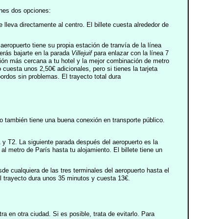
enes dos opciones:
 lleva directamente al centro. El billete cuesta alrededor de
l aeropuerto tiene su propia estación de tranvía de la línea
berás bajarte en la parada
Villejuif
para enlazar con la línea 7
ación más cercana a tu hotel y la mejor combinación de metro
o cuesta unos 2,50€ adicionales, pero si tienes la tarjeta
bordos sin problemas. El trayecto total dura
o también tiene una buena conexión en transporte público.
1 y T2. La siguiente parada después del aeropuerto es la
l metro de París hasta tu alojamiento. El billete tiene un
de cualquiera de las tres terminales del aeropuerto hasta el
El trayecto dura unos 35 minutos y cuesta 13€.
 en otra ciudad. Si es posible, trata de evitarlo. Para