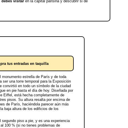
í debes visitar
en la capital parisina y descubrir si de
ra tus entradas en taquilla
el monumento estrella de París y de toda
a ser una torre temporal para la Exposición
e convirtió en todo un símbolo de la ciudad
igue en pie hasta el día de hoy. Diseñada por
ve Eiffel, está hecha completamente de
tres pisos. Su altura resalta por encima de
ones de París, haciéndola parecer aún más
a baja altura de los edificios de los
 segundo piso a pie, y es una experiencia
l 100 % (si no tienes problemas de