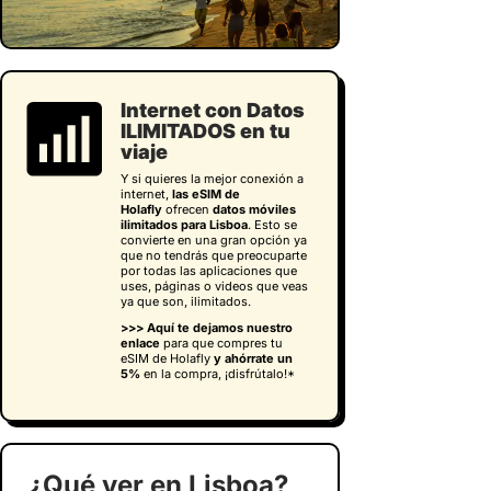
Internet con Datos
ILIMITADOS en tu
viaje
Y si quieres la mejor conexión a
internet,
las eSIM de
Holafly
ofrecen
datos móviles
ilimitados para Lisboa
. Esto se
convierte en una gran opción ya
que no tendrás que preocuparte
por todas las aplicaciones que
uses, páginas o videos que veas
ya que son, ilimitados.
>>> Aquí te dejamos nuestro
enlace
para que compres tu
eSIM de Holafly
y
ahórrate un
5%
en la compra, ¡disfrútalo!*
¿Qué ver en Lisboa?