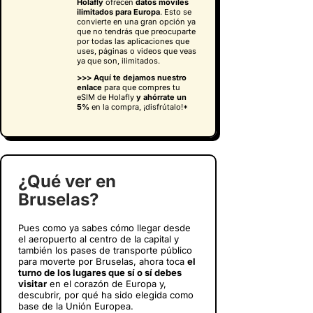
Holafly
ofrecen
datos móviles
ilimitados para Europa
. Esto se
convierte en una gran opción ya
que no tendrás que preocuparte
por todas las aplicaciones que
uses, páginas o videos que veas
ya que son, ilimitados.
>>> Aquí te dejamos nuestro
enlace
para que compres tu
eSIM de Holafly
y
ahórrate un
5%
en la compra, ¡disfrútalo!*
¿Qué ver en
Bruselas?
Pues como ya sabes cómo llegar desde
el aeropuerto al centro de la capital y
también los pases de transporte público
para moverte por Bruselas, ahora toca
el
turno de los lugares que sí o sí debes
visitar
en el corazón de Europa y,
descubrir, por qué ha sido elegida como
base de la Unión Europea.