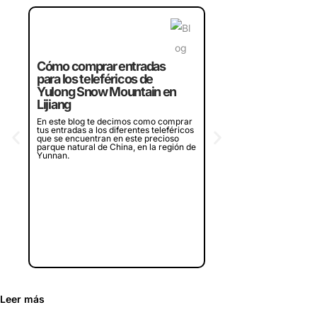
Crucero por la bahí
Halong de Vietnam,
Cómo comprar entradas
¿merece la pena?
para los teleféricos de
¿Piensas en visitar la bah
Yulong Snow Mountain en
en Vietnam? Te contamos
Lijiang
experiencia en dos crucer
diferentes que recorren l
En este blog te decimos como comprar
bahía, ¿merece la pena o
tus entradas a los diferentes teleféricos
que se encuentran en este precioso
parque natural de China, en la región de
Yunnan.
Leer más