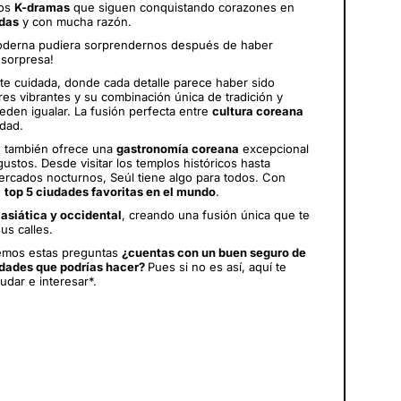
los
K-dramas
que siguen conquistando corazones en
adas
y con mucha razón.
moderna pudiera sorprendernos después de haber
 sorpresa!
te cuidada, donde cada detalle parece haber sido
res vibrantes y su combinación única de tradición y
den igualar. La fusión perfecta entre
cultura coreana
udad.
e también ofrece una
gastronomía coreana
excepcional
ustos. Desde visitar los templos históricos hasta
mercados nocturnos, Seúl tiene algo para todos. Con
e
top 5 ciudades favoritas en el mundo
.
 asiática y occidental
, creando una fusión única que te
us calles.
cemos estas preguntas
¿cuentas con un buen seguro de
vidades que podrías hacer?
Pues si no es así, aquí te
udar e interesar*.