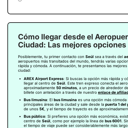
Cómo llegar desde el Aeropuert
Ciudad: Las mejores opciones
Posiblemente, tu primer contacto con
Seúl
sea a través del
ae
aeropuertos más transitados del mundo, tendrás varias opcion
rápida y cómoda. A continuación, te presentamos las mejores
ciudad:
AREX Airport Express
: Si buscas la opción más rápida y 
llegar al centro de
Seúl
. Este tren expreso conecta el aer
aproximadamente
50 minutos
, a un precio de alrededor 
billete con antelación a través de nuestro
enlace de afilia
Bus limusina
: El
bus limusina
es una opción más cómoda 
principales áreas de la ciudad y sale desde la
puerta 1 del
de unos
5€
, y el tiempo de trayecto es de aproximadame
Bus público
: Si prefieres una opción más económica, exis
centro de
Seúl
, como por ejemplo la línea de
bus 6001
. S
el tiempo de viaje puede ser considerablemente más largo