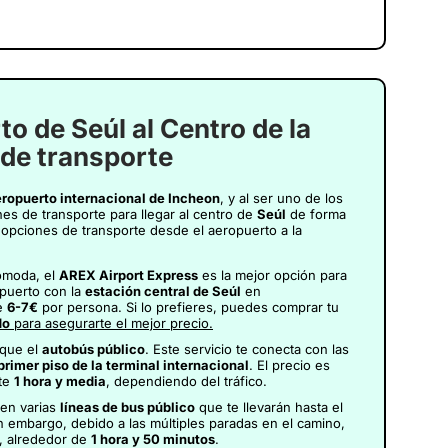
o de Seúl al Centro de la
 de transporte
ropuerto internacional de Incheon
, y al ser uno de los
es de transporte para llegar al centro de
Seúl
de forma
 opciones de transporte desde el aeropuerto a la
cómoda, el
AREX Airport Express
es la mejor opción para
opuerto con la
estación central de Seúl
en
de
6-7€
por persona. Si lo prefieres, puedes comprar tu
do
para asegurarte el mejor precio.
que el
autobús público
. Este servicio te conecta con las
 primer piso de la terminal internacional
. El precio es
nte
1 hora y media
, dependiendo del tráfico.
ten varias
líneas de bus público
que te llevarán hasta el
in embargo, debido a las múltiples paradas en el camino,
, alrededor de
1 hora y 50 minutos
.