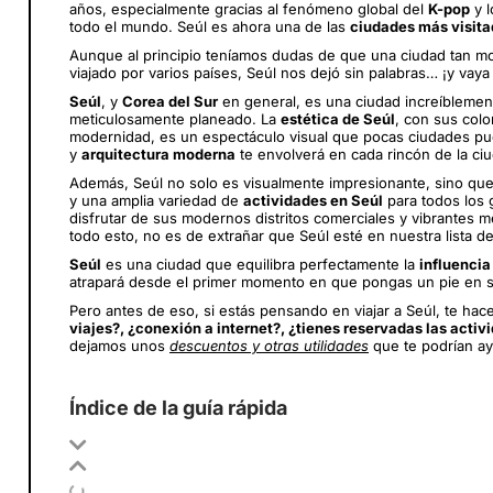
años, especialmente gracias al fenómeno global del
K-pop
y 
todo el mundo. Seúl es ahora una de las
ciudades más visit
Aunque al principio teníamos dudas de que una ciudad tan 
viajado por varios países, Seúl nos dejó sin palabras… ¡y vaya
Seúl
, y
Corea del Sur
en general, es una ciudad increíblemen
meticulosamente planeado. La
estética de Seúl
, con sus colo
modernidad, es un espectáculo visual que pocas ciudades pue
y
arquitectura moderna
te envolverá en cada rincón de la ci
Además, Seúl no solo es visualmente impresionante, sino qu
y una amplia variedad de
actividades en Seúl
para todos los g
disfrutar de sus modernos distritos comerciales y vibrantes 
todo esto, no es de extrañar que Seúl esté en nuestra lista d
Seúl
es una ciudad que equilibra perfectamente la
influencia
atrapará desde el primer momento en que pongas un pie en s
Pero antes de eso, si estás pensando en viajar a Seúl
, te ha
viajes?, ¿conexión a internet?, ¿tienes reservadas las acti
dejamos unos
descuentos y otras utilidades
que te podrían ay
Índice de la guía rápida