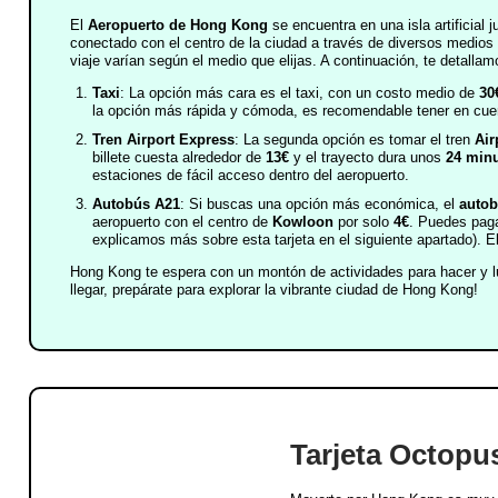
El
Aeropuerto de Hong Kong
se encuentra en una isla artificial j
conectado con el centro de la ciudad a través de diversos medios 
viaje varían según el medio que elijas. A continuación, te detall
Taxi
: La opción más cara es el taxi, con un costo medio de
30
la opción más rápida y cómoda, es recomendable tener en cuent
Tren Airport Express
: La segunda opción es tomar el tren
Air
billete cuesta alrededor de
13€
y el trayecto dura unos
24 min
estaciones de fácil acceso dentro del aeropuerto.
Autobús A21
: Si buscas una opción más económica, el
autob
aeropuerto con el centro de
Kowloon
por solo
4€
. Puedes pag
explicamos más sobre esta tarjeta en el siguiente apartado). E
Hong Kong te espera con un montón de actividades para hacer y l
llegar, prepárate para explorar la vibrante ciudad de Hong Kong!
Tarjeta Octopu