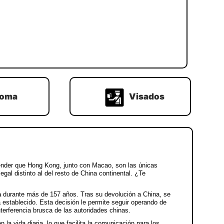
ioma
Visados
ender que Hong Kong, junto con Macao, son las únicas
al distinto al del resto de China continental. ¿Te
a
durante más de 157 años. Tras su devolución a China, se
 establecido. Esta decisión le permite seguir operando de
terferencia brusca de las autoridades chinas.
 la vida diaria, lo que facilita la comunicación para los