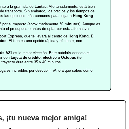
unto a la gran isla de
Lantau
. Afortunadamente, está bien
de transporte. Sin embargo, los precios y los tiempos de
amos las opciones más comunes para llegar a
Hong Kong
:
€
por el trayecto (aproximadamente
30 minutos
). Aunque es
a el presupuesto antes de optar por esta alternativa.
port Express
, que te llevará al centro de
Hong Kong
. El
utos
. El tren es una opción rápida y eficiente, con
ús A21
es la mejor elección. Este autobús conecta el
ar con
tarjeta de crédito
,
efectivo
u
Octopus
(te
l trayecto dura entre 35 y 40 minutos.
ugares increíbles por descubrir. ¡Ahora que sabes cómo
s, ¡tu nueva mejor amiga!