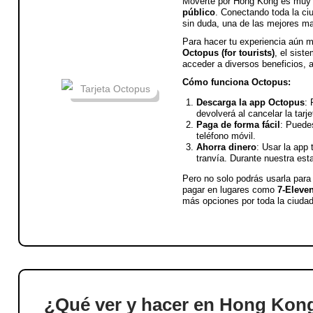
Moverte por Hong Kong es muy se
público
. Conectando toda la ci
sin duda, una de las mejores ma
Para hacer tu experiencia aú
Octopus (for tourists)
, el sist
acceder a diversos beneficios, 
Cómo funciona Octopus:
Descarga la app Octopus
: 
devolverá al cancelar la tarje
Paga de forma fácil
: Puedes
teléfono móvil.
Ahorra dinero
: Usar la app
tranvía. Durante nuestra es
Pero no solo podrás usarla para
pagar en lugares como
7-Eleve
más opciones por toda la ciudad
¿Qué ver y hacer en Hong Kon