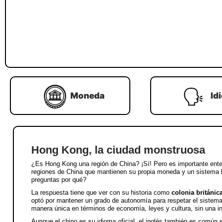
Moneda
Id
Hong Kong, la ciudad monstruosa
¿Es Hong Kong una región de China? ¡Sí! Pero es importante ent
regiones de China que mantienen su propia moneda y un sistema leg
preguntas por qué?
La respuesta tiene que ver con su historia como
colonia británic
optó por mantener un grado de autonomía para respetar el sistema
manera única en términos de economía, leyes y cultura, sin una in
Aunque el chino es su idioma oficial, el inglés también es común en