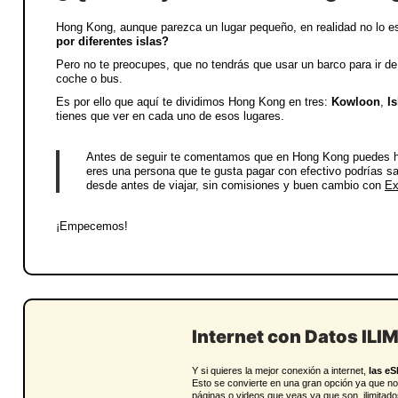
Hong Kong, aunque parezca un lugar pequeño, en realidad no lo 
por diferentes islas?
Pero no te preocupes, que no tendrás que usar un barco para ir de
coche o bus.
Es por ello que aquí te dividimos Hong Kong en tres:
Kowloon
,
I
tienes que ver en cada uno de esos lugares.
Antes de seguir te comentamos que en Hong Kong
puedes h
eres una persona que
te gusta pagar con efectivo
podrías sac
desde antes de viajar, sin comisiones y buen cambio con
Ex
¡Empecemos!
Internet con Datos ILI
Y si quieres la mejor conexión a internet,
las eS
Esto se convierte en una gran opción ya que no
páginas o videos que veas ya que son, ilimitado