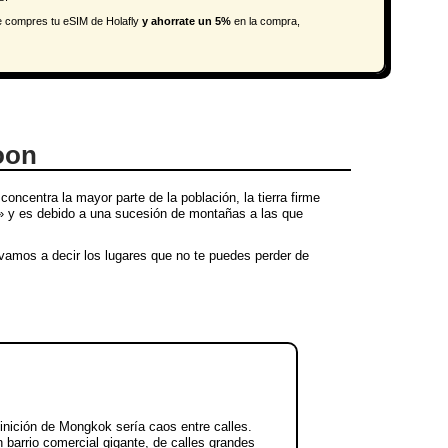
e compres tu eSIM de Holafly
y
ahorrate un 5%
en la compra,
oon
ncentra la mayor parte de la población, la tierra firme
s» y es debido a una sucesión de montañas a las que
amos a decir los lugares que no te puedes perder de
finición de Mongkok sería caos entre calles.
 barrio comercial gigante, de calles grandes