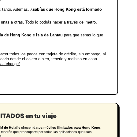
es tanto. Además,
¿sabías que Hong Kong está formado
 unas a otras. Todo lo podrás hacer a través del metro,
sla de Hong Kong
e
Isla de Lantau
para que sepas lo que
acer todos los pagos con tarjeta de crédito
, sin embargo, si
arlo desde el cajero o bien, tenerlo y recibirlo en casa
actchange*
MITADOS en tu viaje
IM de Holafly
ofrecen
datos móviles ilimitados para Hong Kong
.
 tendrás que preocuparte por todas las aplicaciones que uses,
s.