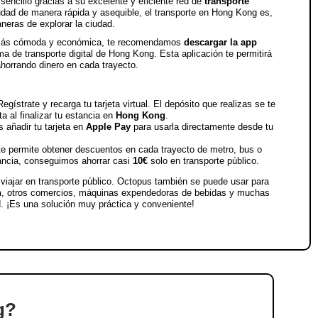
ncillo gracias a su excelente y eficiente red de
transporte
udad de manera rápida y asequible, el transporte en Hong Kong es,
neras de explorar la ciudad.
n más cómoda y económica, te recomendamos
descargar la app
ema de transporte digital de Hong Kong. Esta aplicación te permitirá
ahorrando dinero en cada trayecto.
Regístrate y recarga tu tarjeta virtual. El depósito que realizas se te
ta al finalizar tu estancia en
Hong Kong
.
 añadir tu tarjeta en
Apple Pay
para usarla directamente desde tu
 te permite obtener descuentos en cada trayecto de metro, bus o
tancia, conseguimos ahorrar casi
10€
solo en transporte público.
 viajar en transporte público. Octopus también se puede usar para
n
, otros comercios, máquinas expendedoras de bebidas y muchas
. ¡Es una solución muy práctica y conveniente!
g?