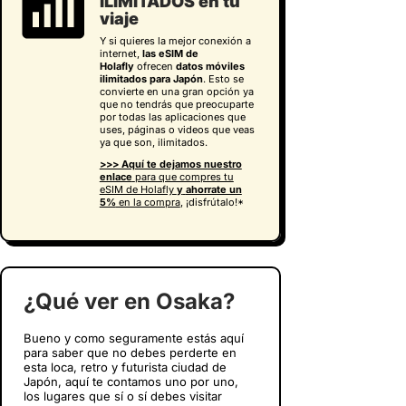
ILIMITADOS en tu
viaje
Y si quieres la mejor conexión a
internet,
las eSIM de
Holafly
ofrecen
datos móviles
ilimitados para Japón
. Esto se
convierte en una gran opción ya
que no tendrás que preocuparte
por todas las aplicaciones que
uses, páginas o videos que veas
ya que son, ilimitados.
>>> Aquí te dejamos nuestro
enlace
para que compres tu
eSIM de Holafly
y
ahorrate un
5%
en la compra
, ¡disfrútalo!*
¿Qué ver en Osaka?
Bueno y como seguramente estás aquí
para saber que no debes perderte en
esta loca, retro y futurista ciudad de
Japón, aquí te contamos uno por uno,
los lugares que sí o sí debes visitar