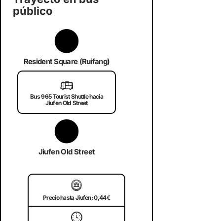
público
Resident Square (Ruifang)
🚌
Bus 965 Tourist Shuttle hacia
Jiufen Old Street
Jiufen Old Street
🪙
Precio hasta Jiufen: 0,44€
🕓