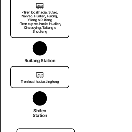
🚃
· Tren local hacia: Su'ao,
Nan'ao, Hualien, Fulong,
Yilang o Ruifang
· Tren exprés hacia: Hualien,
Xinzouying, Taitung o
Shoufeng
Ruifang Station
🚃
Tren local hacia: Jingtong
Shifen
Station