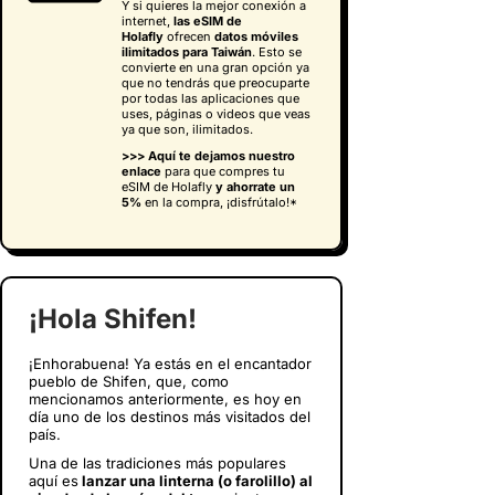
Y si quieres la mejor conexión a
internet,
las eSIM de
Holafly
ofrecen
datos móviles
ilimitados para Taiwán
. Esto se
convierte en una gran opción ya
que no tendrás que preocuparte
por todas las aplicaciones que
uses, páginas o videos que veas
ya que son, ilimitados.
>>> Aquí te dejamos nuestro
enlace
para que compres tu
eSIM de Holafly
y
ahorrate un
5%
en la compra, ¡disfrútalo!*
¡Hola Shifen!
¡Enhorabuena! Ya estás en el encantador
pueblo de Shifen, que, como
mencionamos anteriormente, es hoy en
día uno de los destinos más visitados del
país.
Una de las tradiciones más populares
aquí es
lanzar una linterna (o farolillo) al