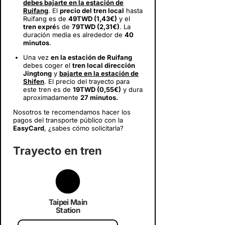
debes bajarte en la estación de
Ruifang
. El
precio del tren local
hasta
Ruifang es de
49TWD (1,43€)
y el
tren expré
s de
79TWD (2,31€)
. La
duración media es alrededor de
40
minutos
.
Una vez
en la estación de Ruifang
debes coger el
tren local dirección
Jingtong
y
bajarte en la estación de
Shifen
. El precio del trayecto para
este tren es de
19TWD (0,55€)
y dura
aproximadamente
27 minutos.
Nosotros te recomendamos hacer los
pagos del transporte público con la
EasyCard
, ¿sabes cómo solicitarla?
Trayecto en tren
Taipei Main
Station