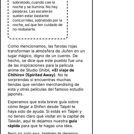
sobretodo, cuando cae la
noche y se ilumina. No hay
palabras. Las escaleras
suelen estar bastante
concurridas, sobretodo por la
noche, así que ten cuidado de
no resbalarte.
Como mencionamos, las farolas rojas
transforman la atmósfera de Jiufen en un
lugar mágico, digno de un cuento. De
hecho, se dice que este pueblo fue una
de las inspiraciones para la película
anime de Studio Ghibli,
«El viaje de
Chihiro» (Spirited Away)
. No te
sorprendas si encuentras muchas
tiendas que venden merchandising de
esta y otras películas del famoso estudio
japonés.
Esperamos que esta breve guía sobre
cómo llegar a Shifen desde Taipéi te
haya sido de ayuda. Si estás en Taipéi y
no tienes claro qué visitar en la capital de
Taiwán,
aquí te dejamos nuestra
guía
rápida
para que te hagas una idea.
Pero no solo eso, también te dejamos