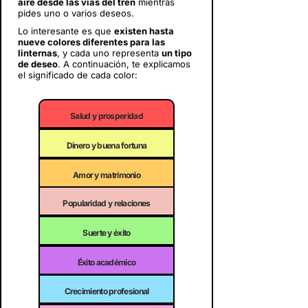
aire desde las vías del tren
mientras
pides uno o varios deseos.
Lo interesante es que
existen hasta
nueve colores diferentes para las
linternas
, y cada uno representa
un tipo
de deseo
. A continuación, te explicamos
el significado de cada color:
Salud y prosperidad
Dinero y buena fortuna
Amor y matrimonio
Popularidad y relaciones
Suerte y éxito
Éxito académico
Crecimiento profesional