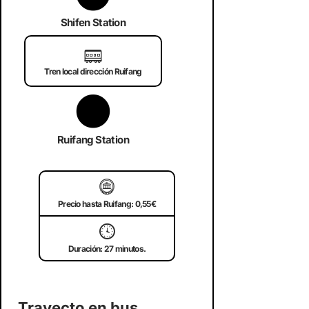
Shifen Station
🚃
Tren local dirección Ruifang
Ruifang Station
🪙
Precio hasta Ruifang: 0,55€
🕓
Duración: 27 minutos.
Trayecto en bus