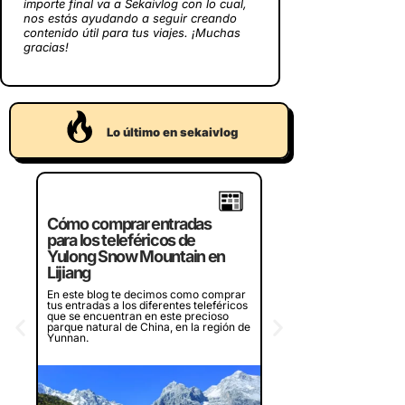
importe final va a Sekaivlog con lo cual,
nos estás ayudando a seguir creando
contenido útil para tus viajes. ¡Muchas
gracias!
Lo último en sekaivlog
Crucero por la bahí
Cómo comprar entradas
Halong de Vietnam,
para los teleféricos de
¿merece la pena?
Yulong Snow Mountain en
Lijiang
¿Piensas en visitar la bah
en Vietnam? Te contamos
En este blog te decimos como comprar
experiencia en dos crucer
tus entradas a los diferentes teleféricos
diferentes que recorren l
que se encuentran en este precioso
bahía, ¿merece la pena o
parque natural de China, en la región de
Yunnan.