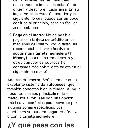
de otros sistemas de metro, las
estaciones no indican la estación de
origen y destino en cada línea. En su
lugar, verás la estación anterior y la
siguiente, lo cual puede ser un poco
confuso al principio, pero es fácil de
acostumbrarse.
Pago en el metro
: No es posible
pagar con
tarjeta de crédito
en las
máquinas del metro. Por lo tanto, es
recomendable llevar
efectivo
o
adquirir una
tarjeta monedero (T-
Money)
para utilizar en el metro y
otros transportes públicos (te
contamos más sobre esta tarjeta en el
siguiente apartado).
Además del
metro
, Seúl cuenta con un
excelente sistema de
autobuses
, que
también conectan bien la ciudad. Aunque
nosotros usamos principalmente el
metro, los autobuses son una opción
práctica y económica para moverse por
algunas zonas específicas. Los
autobuses se pueden pagar en efectivo
o con la
tarjeta monedero
.
¿Y qué pasa con las