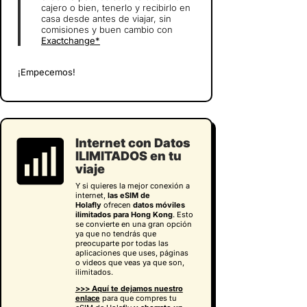
cajero o bien, tenerlo y recibirlo en
casa desde antes de viajar, sin
comisiones y buen cambio con
Exactchange*
¡Empecemos!
Internet con Datos
ILIMITADOS en tu
viaje
Y si quieres la mejor conexión a
internet,
las eSIM de
Holafly
ofrecen
datos móviles
ilimitados para Hong Kong
. Esto
se convierte en una gran opción
ya que no tendrás que
preocuparte por todas las
aplicaciones que uses, páginas
o videos que veas ya que son,
ilimitados.
>>> Aquí te dejamos nuestro
enlace
para que compres tu