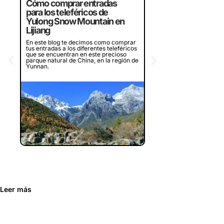
Crucero por la bahí
Cómo comprar entradas
Halong de Vietnam,
para los teleféricos de
¿merece la pena?
Yulong Snow Mountain en
Lijiang
¿Piensas en visitar la bah
en Vietnam? Te contamos
En este blog te decimos como comprar
experiencia en dos crucer
tus entradas a los diferentes teleféricos
diferentes que recorren l
que se encuentran en este precioso
bahía, ¿merece la pena o
parque natural de China, en la región de
Yunnan.
Leer más