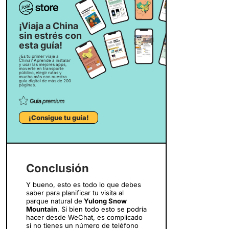
¡Viaja a China
sin estrés con
esta guía!
¿Es tu primer viaje a
China? Aprende a instalar
y usar las mejores apps,
moverte en transporte
público, elegir rutas y
mucho más con nuestra
guía digital de más de 200
páginas.
¡Consigue tu guía!
Conclusión
Y bueno, esto es todo lo que debes
saber para planificar tu visita al
parque natural de
Yulong Snow
Mountain
. Si bien todo esto se podría
hacer desde WeChat, es complicado
si no tienes un número de teléfono