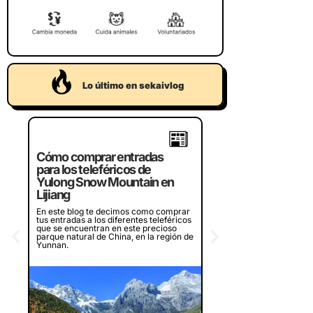
Lo último en sekaivlog
Crucero por la bahí
Cómo comprar entradas
Halong de Vietnam,
para los teleféricos de
¿merece la pena?
Yulong Snow Mountain en
Lijiang
¿Piensas en visitar la bah
en Vietnam? Te contamos
En este blog te decimos como comprar
experiencia en dos crucer
tus entradas a los diferentes teleféricos
diferentes que recorren l
que se encuentran en este precioso
bahía, ¿merece la pena o
parque natural de China, en la región de
Yunnan.