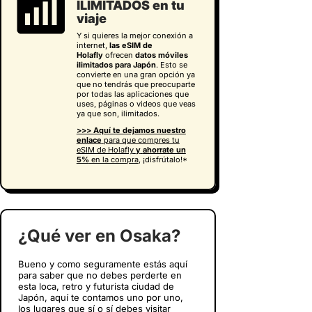
ILIMITADOS en tu
viaje
Y si quieres la mejor conexión a
internet,
las eSIM de
Holafly
ofrecen
datos móviles
ilimitados para Japón
. Esto se
convierte en una gran opción ya
que no tendrás que preocuparte
por todas las aplicaciones que
uses, páginas o videos que veas
ya que son, ilimitados.
>>> Aquí te dejamos nuestro
enlace
para que compres tu
eSIM de Holafly
y
ahorrate un
5%
en la compra
, ¡disfrútalo!*
¿Qué ver en Osaka?
Bueno y como seguramente estás aquí
para saber que no debes perderte en
esta loca, retro y futurista ciudad de
Japón, aquí te contamos uno por uno,
los lugares que sí o sí debes visitar