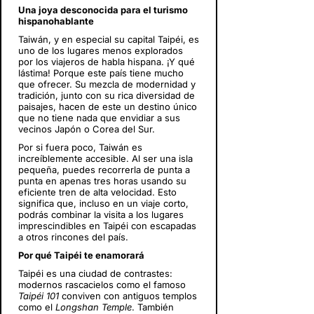
Una joya desconocida para el turismo
hispanohablante
Taiwán, y en especial su capital Taipéi, es
uno de los lugares menos explorados
por los viajeros de habla hispana. ¡Y qué
lástima! Porque este país tiene mucho
que ofrecer. Su mezcla de modernidad y
tradición, junto con su rica diversidad de
paisajes, hacen de este un destino único
que no tiene nada que envidiar a sus
vecinos Japón o Corea del Sur.
Por si fuera poco, Taiwán es
increíblemente accesible. Al ser una isla
pequeña, puedes recorrerla de punta a
punta en apenas tres horas usando su
eficiente tren de alta velocidad. Esto
significa que, incluso en un viaje corto,
podrás combinar la visita a los lugares
imprescindibles en Taipéi con escapadas
a otros rincones del país.
Por qué Taipéi te enamorará
Taipéi es una ciudad de contrastes:
modernos rascacielos como el famoso
Taipéi 101
conviven con antiguos templos
como el
Longshan Temple
. También