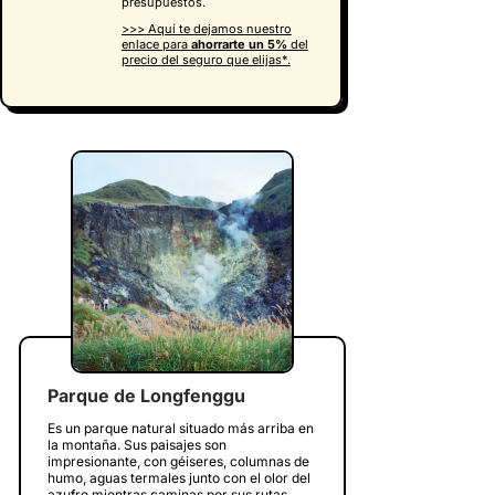
presupuestos.
>>> Aquí te dejamos nuestro
enlace para
ahorrarte un 5%
del
precio del seguro que elijas*.
Parque de Longfenggu
Es un parque natural situado más arriba en
la montaña. Sus paisajes son
impresionante, con géiseres, columnas de
humo, aguas termales junto con el olor del
azufre mientras caminas por sus rutas.