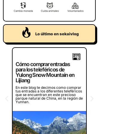
Lo último en sekaivlog
Crucero por la bahí
Cómo comprar entradas
Halong de Vietnam,
para los teleféricos de
¿merece la pena?
Yulong Snow Mountain en
Lijiang
¿Piensas en visitar la bah
en Vietnam? Te contamos
En este blog te decimos como comprar
experiencia en dos crucer
tus entradas a los diferentes teleféricos
diferentes que recorren l
que se encuentran en este precioso
bahía, ¿merece la pena o
parque natural de China, en la región de
Yunnan.