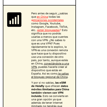
Pero antes de seguir, ¿sabías
que
en China
todas las
a
plicaciones occidentales
como Google, Youtube,
Instagram, Facebook, TikTok,
etc..
están bloqueadas
?
Esto
significa que no podrás
usarlas a menos que cuentes
con una VPN. ¿No sabes lo
que es una VPN? Pues
rápidamente te lo explico, la
VPN es una conexión remota
que hace que tu dispositivo
use una conexión de otro
país, por tanto, aunque estés
en China,
conectándote a una
VPN
, puedes hacerle creer al
dispositivo que estás en
España. Así es como
te saltas
el bloqueo regional de China
.
Y por si no sabías,
las eSIM
de Holafly
que ofrecen
datos
móviles ilimitados para China
también vienen con VPN
incluida
. Esto se convierte en
una gran opción ya que
además de tener internet
ilimitado no tendrás que