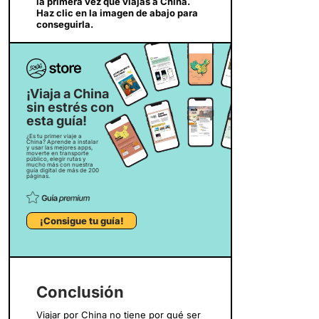
la primera vez que viajas a China.
Haz clic en la imagen de abajo para
conseguirla.
¡Viaja a China
sin estrés con
esta guía!
¿Es tu primer viaje a
China? Aprende a instalar
y usar las mejores apps,
moverte en transporte
público, elegir rutas y
mucho más con nuestra
guía digital de más de 200
páginas.
¡Consigue tu guía!
Conclusión
Viajar por China no tiene por qué ser