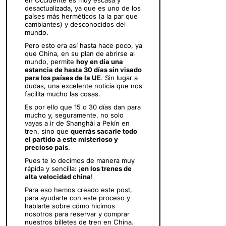
en Occidente es muy escasa y
desactualizada, ya que es uno de los
países más herméticos (a la par que
cambiantes) y desconocidos del
mundo.
Pero esto era así hasta hace poco, ya
que China, en su plan de abrirse al
mundo, permite
hoy en día una
estancia de hasta 30 días sin visado
para los países de la UE
. Sin lugar a
dudas, una excelente noticia que nos
facilita mucho las cosas.
Es por ello que 15 o 30 días dan para
mucho y, seguramente, no solo
vayas a ir de Shanghái a Pekín en
tren, sino que
querrás sacarle todo
el partido a este misterioso y
precioso país
.
Pues te lo decimos de manera muy
rápida y sencilla: ¡
en los trenes de
alta velocidad china
!
Para eso hemos creado este post,
para ayudarte con este proceso y
hablarte sobre cómo hicimos
nosotros para reservar y comprar
nuestros billetes de tren en China.